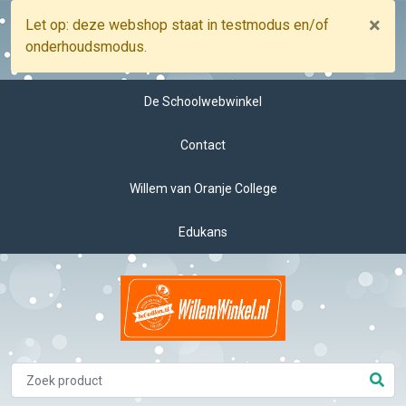
×
Let op: deze webshop staat in testmodus en/of
onderhoudsmodus.
De Schoolwebwinkel
Contact
Willem van Oranje College
Edukans