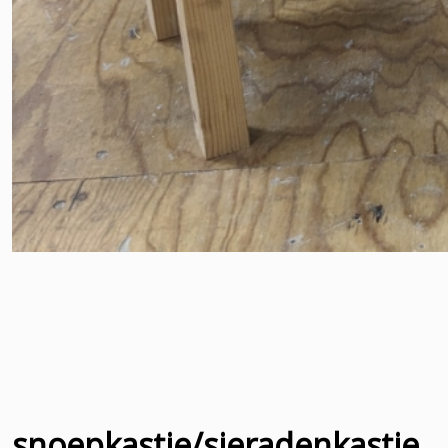
snoepkastje/sieradenkastje