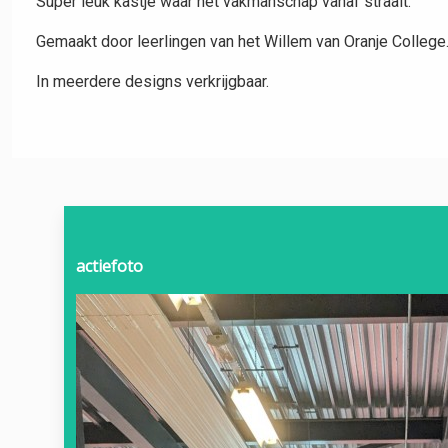
Super leuk kastje waar het vakmanschap vanaf straalt.
Gemaakt door leerlingen van het Willem van Oranje College
In meerdere designs verkrijgbaar.
actiefoto