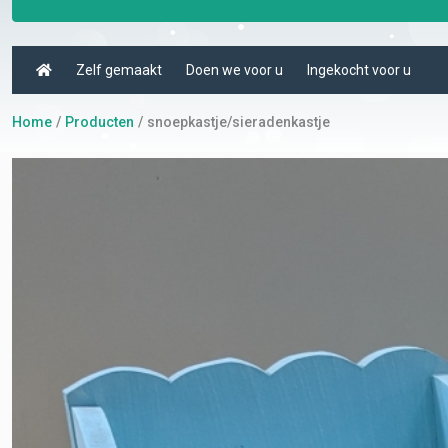
Zelf gemaakt
Doen we voor u
Ingekocht voor u
Home
Producten
snoepkastje/sieradenkastje