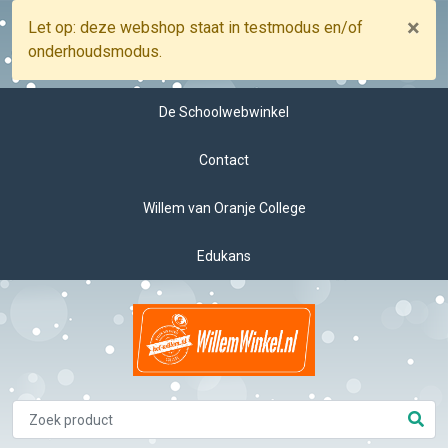
×
Let op: deze webshop staat in testmodus en/of
onderhoudsmodus.
De Schoolwebwinkel
Contact
Willem van Oranje College
Edukans