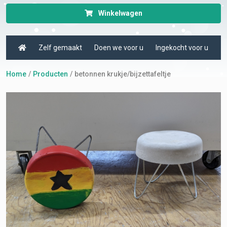
Winkelwagen
Zelf gemaakt
Doen we voor u
Ingekocht voor u
Home
Producten
betonnen krukje/bijzettafeltje