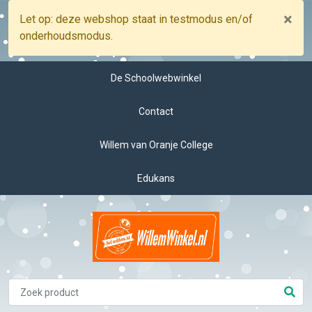
×
Let op: deze webshop staat in testmodus en/of
onderhoudsmodus.
De Schoolwebwinkel
Contact
Willem van Oranje College
Edukans